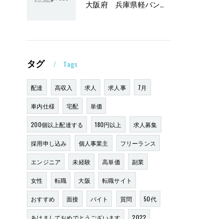
大阪府 兵庫県軽バンリース黒ナンバー軽貨物2万円
タグ
Tags
配達
高収入
求人
求人事
7月
車内仕様
宅配
単価
200個以上配達する
180円以上
求人募集
採用申し込み
個人事業主
フリーランス
エンジニア
未経験
高単価
副業
女性
転職
大阪
転職サイト
おすすめ
面接
バイト
質問
50代
あけましておめでとうございます
2022