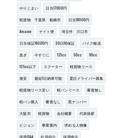
やりじまい
日当17000円
軽貨物 千葉県 船橋市
日当18000円
Amazon
ナイト便
埼玉件 川口市
日当保証16000円
30日間保証
バイク輸送
急ぎ
今すぐに
125cc
50cc
90cc
125cc以下
スクーター
軽貨物リース
激安
最短1日納車可能
委託ドライバー募集
軽貨物リース安い
軽バンリース
審査無し
軽バン購入
審査なし
黒ナンバー
大阪市
軽貨物
会社概要
代表挨拶
ビジョン
事業案内
求める人物像
採用Q&A
社員紹介
採用申込