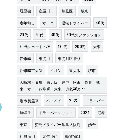
履歴書
寝屋川市
鶴見区
城東
定年無し
守口市
運転ドライバー
40代
20代
30代
60代
60代のファッション
60代ショートヘア
180円
200円
大東
四條畷
東淀川
東淀川区祭り
四條畷市天気
イオン
東大阪
堺市
大阪求人募集 東大阪 豊中 吹田 鶴見 城
東 守口 四條畷 大東 月収30万〜
堺市長選挙
ペイペイ
2023
ドライバー
運転手
ドライバーシャフト
2024
尼崎
東京
委託ドライバー募集大阪府
歩合
社員雇用
定年後に
軽貨物は