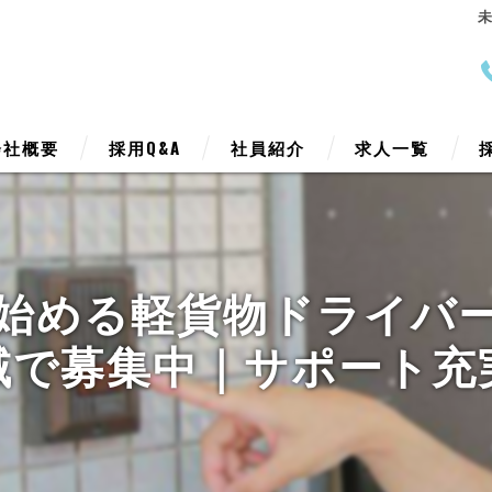
会社概要
採用Q&A
社員紹介
求人一覧
表挨拶
ジョン
始める軽貨物ドライバ
業案内
域で募集中｜サポート充