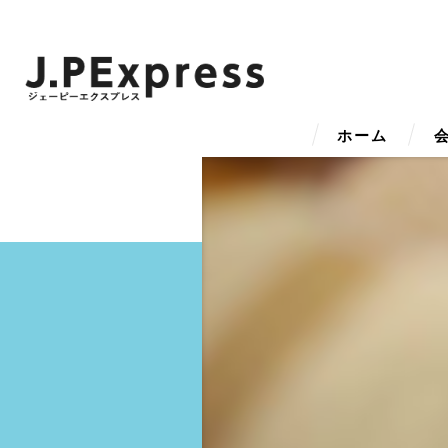
ホーム
代
ビ
事