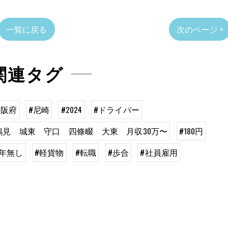
一覧に戻る
次のページ >
関連タグ
大阪府
#尼崎
#2024
#ドライバー
鶴見 城東 守口 四條畷 大東 月収30万〜
#180円
定年無し
#軽貨物
#転職
#歩合
#社員雇用