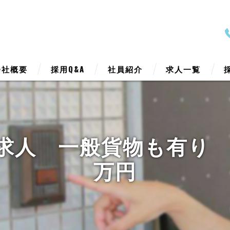
会社概要
採用Q&A
社員紹介
求人一覧
表挨拶
ジョン
求人 一般貨物も有り 2
業案内
万円