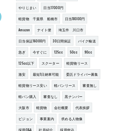
やりじまい
日当17000円
軽貨物 千葉県 船橋市
日当18000円
Amazon
ナイト便
埼玉件 川口市
日当保証16000円
30日間保証
バイク輸送
急ぎ
今すぐに
125cc
50cc
90cc
125cc以下
スクーター
軽貨物リース
激安
最短1日納車可能
委託ドライバー募集
軽貨物リース安い
軽バンリース
審査無し
軽バン購入
審査なし
黒ナンバー
大阪市
軽貨物
会社概要
代表挨拶
ビジョン
事業案内
求める人物像
採用Q&A
社員紹介
採用申込