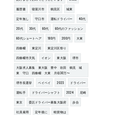
履歴書
寝屋川市
鶴見区
城東
定年無し
守口市
運転ドライバー
40代
20代
30代
60代
60代のファッション
60代ショートヘア
180円
200円
大東
四條畷
東淀川
東淀川区祭り
四條畷市天気
イオン
東大阪
堺市
大阪求人募集 東大阪 豊中 吹田 鶴見 城
東 守口 四條畷 大東 月収30万〜
堺市長選挙
ペイペイ
2023
ドライバー
運転手
ドライバーシャフト
2024
尼崎
東京
委託ドライバー募集大阪府
歩合
社員雇用
定年後に
軽貨物は