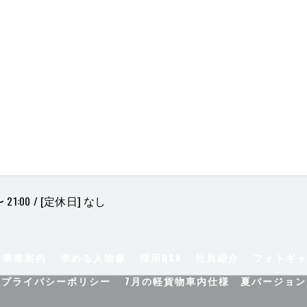
 21:00 / [定休日] なし
事業案内
求める人物像
採用Q&A
社員紹介
フォトギ
プライバシーポリシー
7月の軽貨物車内仕様 夏バージョン