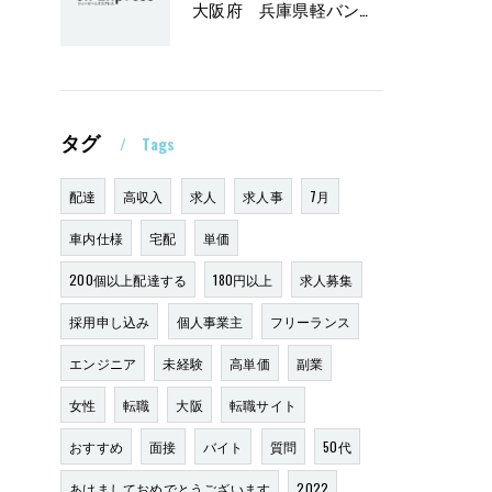
大阪府 兵庫県軽バンリース黒ナンバー軽貨物2万円
タグ
Tags
配達
高収入
求人
求人事
7月
車内仕様
宅配
単価
200個以上配達する
180円以上
求人募集
採用申し込み
個人事業主
フリーランス
エンジニア
未経験
高単価
副業
女性
転職
大阪
転職サイト
おすすめ
面接
バイト
質問
50代
あけましておめでとうございます
2022