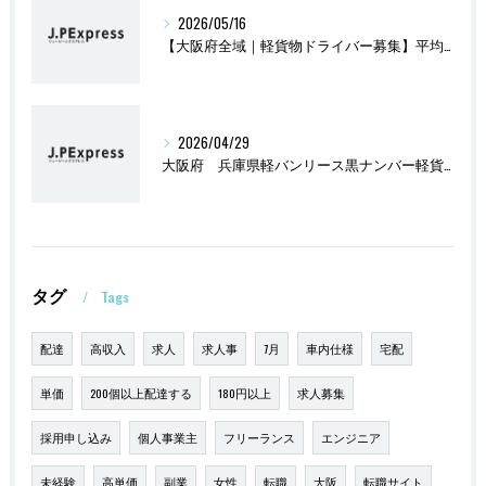
2026/05/16
【大阪府全域｜軽貨物ドライバー募集】平均報酬47万円
2026/04/29
大阪府 兵庫県軽バンリース黒ナンバー軽貨物2万円
タグ
Tags
配達
高収入
求人
求人事
7月
車内仕様
宅配
単価
200個以上配達する
180円以上
求人募集
採用申し込み
個人事業主
フリーランス
エンジニア
未経験
高単価
副業
女性
転職
大阪
転職サイト