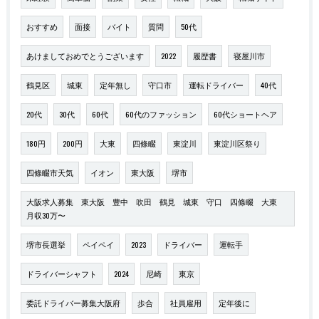
おすすめ
面接
バイト
質問
50代
あけましておめでとうございます
2022
履歴書
寝屋川市
鶴見区
城東
定年無し
守口市
運転ドライバー
40代
20代
30代
60代
60代のファッション
60代ショートヘア
180円
200円
大東
四條畷
東淀川
東淀川区祭り
四條畷市天気
イオン
東大阪
堺市
大阪求人募集 東大阪 豊中 吹田 鶴見 城東 守口 四條畷 大東
月収30万〜
堺市長選挙
ペイペイ
2023
ドライバー
運転手
ドライバーシャフト
2024
尼崎
東京
委託ドライバー募集大阪府
歩合
社員雇用
定年後に