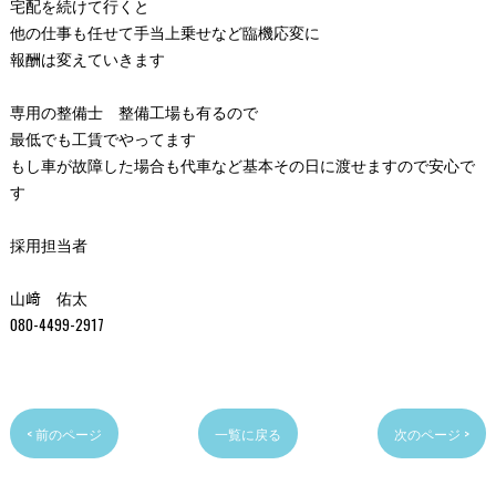
宅配を続けて行くと
他の仕事も任せて手当上乗せなど臨機応変に
報酬は変えていきます
専用の整備士 整備工場も有るので
最低でも工賃でやってます
もし車が故障した場合も代車など基本その日に渡せますので安心で
す
採用担当者
山﨑 佑太
080-4499-2917
< 前のページ
一覧に戻る
次のページ >