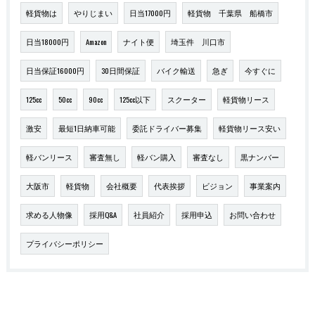
軽貨物は
やりじまい
日当17000円
軽貨物 千葉県 船橋市
日当18000円
Amazon
ナイト便
埼玉件 川口市
日当保証16000円
30日間保証
バイク輸送
急ぎ
今すぐに
125cc
50cc
90cc
125cc以下
スクーター
軽貨物リース
激安
最短1日納車可能
委託ドライバー募集
軽貨物リース安い
軽バンリース
審査無し
軽バン購入
審査なし
黒ナンバー
大阪市
軽貨物
会社概要
代表挨拶
ビジョン
事業案内
求める人物像
採用Q&A
社員紹介
採用申込
お問い合わせ
プライバシーポリシー