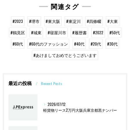
関連タグ
#2023
#堺市
#東大阪
#東淀川
#四條畷
#大東
#鶴見区
#城東
#寝屋川市
#履歴書
#2022
#50代
#60代
#60代のファッション
#40代
#20代
#30代
#あけましておめでとうございます
最近の投稿
Recent Posts
2026/07/12
軽貨物リース2万円大阪兵庫京都黒ナンバー