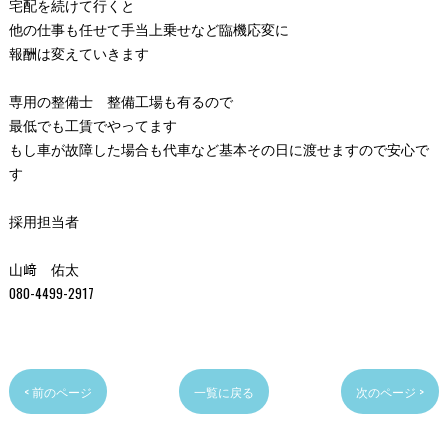
宅配を続けて行くと
他の仕事も任せて手当上乗せなど臨機応変に
報酬は変えていきます
専用の整備士 整備工場も有るので
最低でも工賃でやってます
もし車が故障した場合も代車など基本その日に渡せますので安心で
す
採用担当者
山﨑 佑太
080-4499-2917
< 前のページ
一覧に戻る
次のページ >