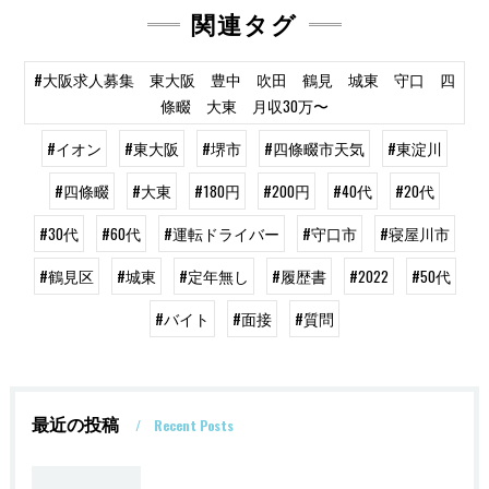
関連タグ
#大阪求人募集 東大阪 豊中 吹田 鶴見 城東 守口 四
條畷 大東 月収30万〜
#イオン
#東大阪
#堺市
#四條畷市天気
#東淀川
#四條畷
#大東
#180円
#200円
#40代
#20代
#30代
#60代
#運転ドライバー
#守口市
#寝屋川市
#鶴見区
#城東
#定年無し
#履歴書
#2022
#50代
#バイト
#面接
#質問
最近の投稿
Recent Posts