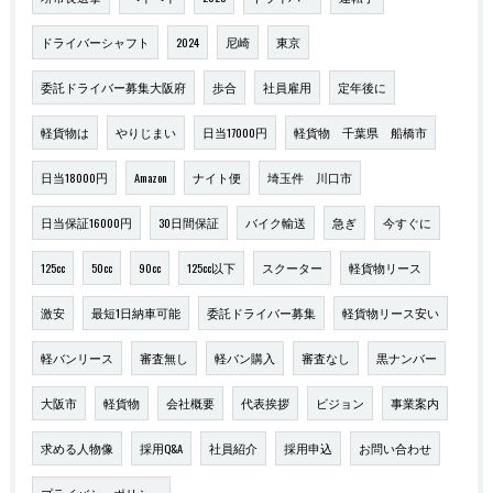
ドライバーシャフト
2024
尼崎
東京
委託ドライバー募集大阪府
歩合
社員雇用
定年後に
軽貨物は
やりじまい
日当17000円
軽貨物 千葉県 船橋市
日当18000円
Amazon
ナイト便
埼玉件 川口市
日当保証16000円
30日間保証
バイク輸送
急ぎ
今すぐに
125cc
50cc
90cc
125cc以下
スクーター
軽貨物リース
激安
最短1日納車可能
委託ドライバー募集
軽貨物リース安い
軽バンリース
審査無し
軽バン購入
審査なし
黒ナンバー
大阪市
軽貨物
会社概要
代表挨拶
ビジョン
事業案内
求める人物像
採用Q&A
社員紹介
採用申込
お問い合わせ