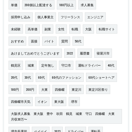
単価
200個以上配達する
180円以上
求人募集
採用申し込み
個人事業主
フリーランス
エンジニア
未経験
高単価
副業
女性
転職
大阪
転職サイト
おすすめ
面接
バイト
質問
50代
あけましておめでとうございます
2022
履歴書
寝屋川市
鶴見区
城東
定年無し
守口市
運転ドライバー
40代
20代
30代
60代
60代のファッション
60代ショートヘア
180円
200円
大東
四條畷
東淀川
東淀川区祭り
四條畷市天気
イオン
東大阪
堺市
大阪求人募集 東大阪 豊中 吹田 鶴見 城東 守口 四條畷 大東
月収30万〜
堺市長選挙
ペイペイ
2023
ドライバー
運転手