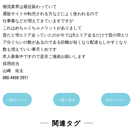
物流業界は最近賑わっていて
通販サイトや転売される方などによく使われるので
仕事量などが増えてきていますですが
これはめちゃくちゃメリットがありまして
昔だと10エリア走っていたのが今では5エリア走るだけで昔の10エリ
ア分ぐらいの数があるので走る距離が短くなり配達もしやすくなり
数も増えていい事尽くめです
求人募集中ですので是非ご連絡お願いします
採用担当
山﨑 佑太
080-4499-2917
< 前のページ
一覧に戻る
次のページ >
関連タグ