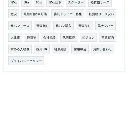
125cc
50cc
90cc
125cc以下
スクーター
軽貨物リース
激安
最短1日納車可能
委託ドライバー募集
軽貨物リース安い
軽バンリース
審査無し
軽バン購入
審査なし
黒ナンバー
大阪市
軽貨物
会社概要
代表挨拶
ビジョン
事業案内
求める人物像
採用Q&A
社員紹介
採用申込
お問い合わせ
プライバシーポリシー