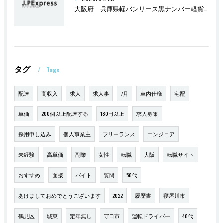
大阪府 兵庫県軽バンリース黒ナンバー軽貨物2万円
タグ
Tags
配達
高収入
求人
求人事
7月
車内仕様
宅配
単価
200個以上配達する
180円以上
求人募集
採用申し込み
個人事業主
フリーランス
エンジニア
未経験
高単価
副業
女性
転職
大阪
転職サイト
おすすめ
面接
バイト
質問
50代
あけましておめでとうございます
2022
履歴書
寝屋川市
鶴見区
城東
定年無し
守口市
運転ドライバー
40代