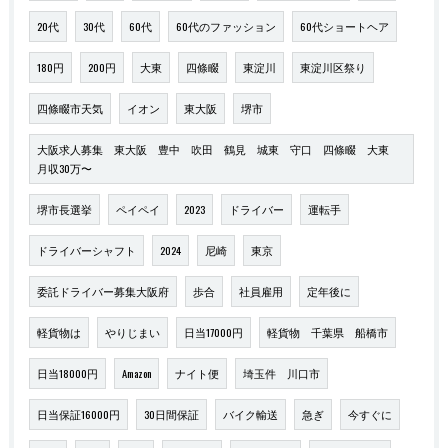
20代
30代
60代
60代のファッション
60代ショートヘア
180円
200円
大東
四條畷
東淀川
東淀川区祭り
四條畷市天気
イオン
東大阪
堺市
大阪求人募集 東大阪 豊中 吹田 鶴見 城東 守口 四條畷 大東
月収30万〜
堺市長選挙
ペイペイ
2023
ドライバー
運転手
ドライバーシャフト
2024
尼崎
東京
委託ドライバー募集大阪府
歩合
社員雇用
定年後に
軽貨物は
やりじまい
日当17000円
軽貨物 千葉県 船橋市
日当18000円
Amazon
ナイト便
埼玉件 川口市
日当保証16000円
30日間保証
バイク輸送
急ぎ
今すぐに