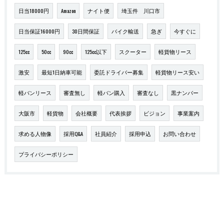
日当18000円
Amazon
ナイト便
埼玉件 川口市
日当保証16000円
30日間保証
バイク輸送
急ぎ
今すぐに
125cc
50cc
90cc
125cc以下
スクーター
軽貨物リース
激安
最短1日納車可能
委託ドライバー募集
軽貨物リース安い
軽バンリース
審査無し
軽バン購入
審査なし
黒ナンバー
大阪市
軽貨物
会社概要
代表挨拶
ビジョン
事業案内
求める人物像
採用Q&A
社員紹介
採用申込
お問い合わせ
プライバシーポリシー