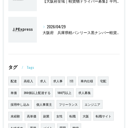
【大阪府全域｜軽貨物ドライバー募集】平均報酬47万円
2026/04/29
大阪府 兵庫県軽バンリース黒ナンバー軽貨物2万円
タグ
Tags
配達
高収入
求人
求人事
7月
車内仕様
宅配
単価
200個以上配達する
180円以上
求人募集
採用申し込み
個人事業主
フリーランス
エンジニア
未経験
高単価
副業
女性
転職
大阪
転職サイト
おすすめ
面接
バイト
質問
50代