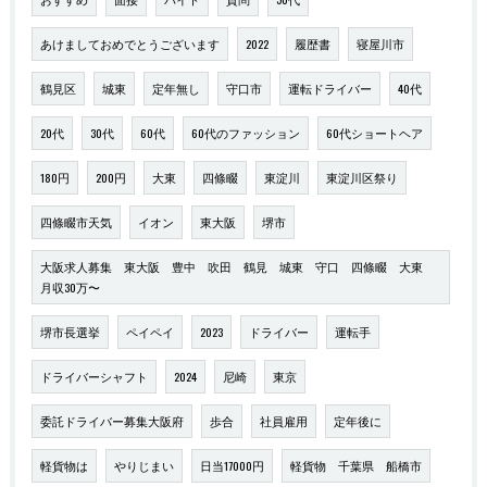
あけましておめでとうございます
2022
履歴書
寝屋川市
鶴見区
城東
定年無し
守口市
運転ドライバー
40代
20代
30代
60代
60代のファッション
60代ショートヘア
180円
200円
大東
四條畷
東淀川
東淀川区祭り
四條畷市天気
イオン
東大阪
堺市
大阪求人募集 東大阪 豊中 吹田 鶴見 城東 守口 四條畷 大東
月収30万〜
堺市長選挙
ペイペイ
2023
ドライバー
運転手
ドライバーシャフト
2024
尼崎
東京
委託ドライバー募集大阪府
歩合
社員雇用
定年後に
軽貨物は
やりじまい
日当17000円
軽貨物 千葉県 船橋市